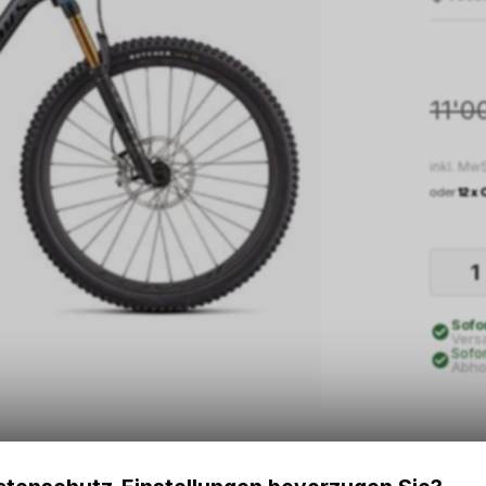
11'0
inkl. MwS
oder
12 x
Sofo
Vers
Sofo
Abho