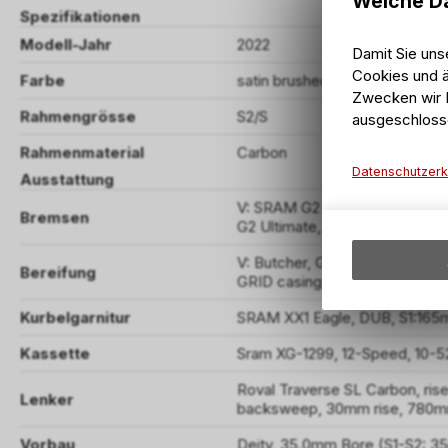
Welche Da
Spezifikationen
Modell-Jahr
2022
Damit Sie uns
Cookies und ä
Farbe
satin brushed black liquid meta
Zwecken wir I
Rahmengrösse
S2/S
ausgeschloss
Rahmenmaterial
Carbon
Datenschutzerk
Ausstattung
V: SRAM G2 Ultimate, 4-piston
Bremsen
G2 Ultimate, 4-piston caliper,
V: Butcher, GRID casing, GRI
Bereifung
GRID casing, GRIPTON T7 c
Kurbelgarnitur
SRAM XX1 Eagle, DUB, S1:165
Kassette
Sram XG-1299, 12-Speed, 10-5
Roval Traverse SL Carbon, ri
Lenker
backsweep, 30mm rise, 780
Vorbau
Deity, 35.0mm Bore (S1-S2: 3