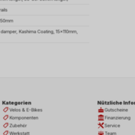
ails
 150mm
 damper, Kashima Coating, 15x110mm,
Kategorien
Nützliche Inf
Velos & E-Bikes
Gutscheine
Komponenten
Finanzierung
Zubehör
Service
Werkstatt
Team