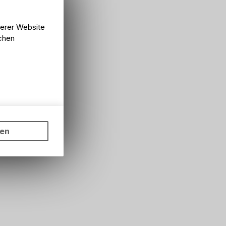
serer Website
lchen
ungen auf
ngebots,
ten
hten Sie,
rsönlichen