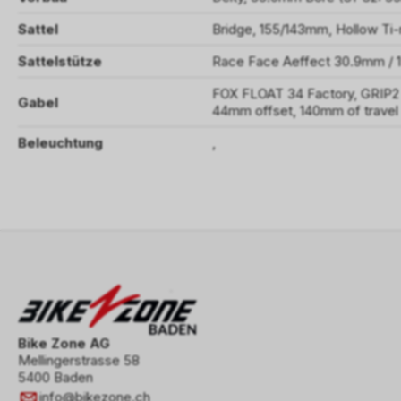
Sattel
Bridge, 155/143mm, Hollow Ti-r
Sattelstütze
Race Face Aeffect 30.9mm /
FOX FLOAT 34 Factory, GRIP2
Gabel
44mm offset, 140mm of travel
Beleuchtung
,
Bike Zone AG
Mellingerstrasse 58
5400 Baden
info
@
bikezone.ch