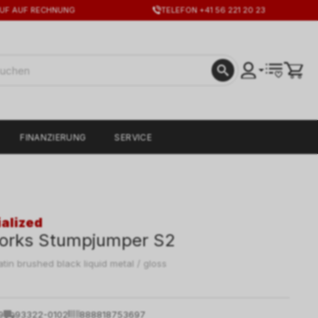
UF AUF RECHNUNG
TELEFON +41 56 221 20 23
FINANZIERUNG
SERVICE
alized
orks Stumpjumper S2
atin brushed black liquid metal / gloss
9
93322-0102
888818753697