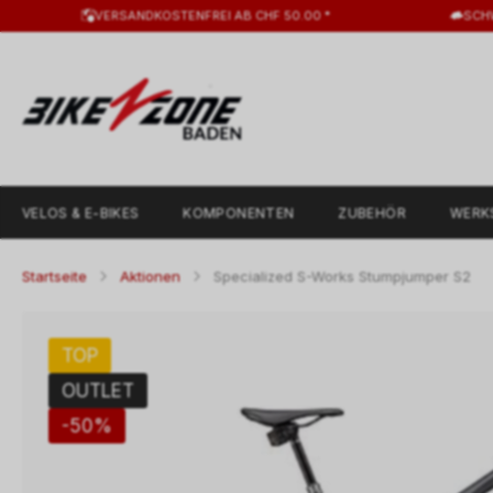
VERSANDKOSTENFREI AB CHF 50.00 *
SCH
VELOS & E-BIKES
KOMPONENTEN
ZUBEHÖR
WERK
Startseite
Aktionen
Specialized S-Works Stumpjumper S2
TOP
OUTLET
-50%