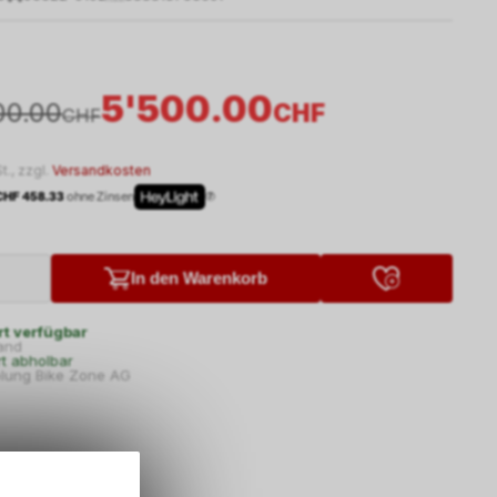
5'500.00
00.00
CHF
CHF
t., zzgl.
Versandkosten
 CHF 458.33
ohne Zinsen
In den Warenkorb
rt verfügbar
and
rt abholbar
lung Bike Zone AG