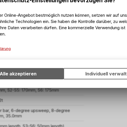
tenschutz-Einstellungen bevorzugen Sie?
er Online-Angebot bestmöglich nutzen können, setzen wir auf un
hnliche Technologien ein. Sie haben die Kontrolle darüber, zu we
l / gloss
hre Daten verarbeiten dürfen. Eine kommerzielle Verwendung ist
en.
lärung
Technische Funktionen
 caliper, hydraulic disc, 200mm H: SRAM
Wir erfassen und speichern bestimmte Interaktionen und Einstell
Ihrem Gerät, um die grundlegenden Funktionen unseres Online-A
Alle akzeptieren
Individuell verwal
PTON T9 compound, 29x2.3" H: Purgatory,
wie die Verwendung des Warenkorbs, zu ermöglichen. Bitte beac
ompound
dass die gespeicherten Daten keinerlei Rückschlüsse auf Ihre pe
Informationen zulassen.
mm, S2-S5: 170mm, S6: 175mm
2t
ser bar, 6-degree upsweep, 8-degree
mm, 35.0mm
5mm length, S3-S6: 50mm length)