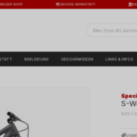
WEIZER SHOP
GROSSE WERKSTATT
KA
STATT
BEKLEIDUNG
GESCHENKIDEEN
LINKS & INFOS
Speci
S-W
S2/S | s
V568