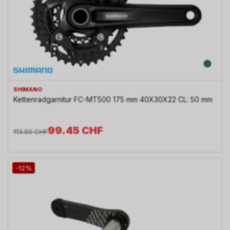
SHIMANO
Kettenradgarnitur FC-MT500 175 mm 40X30X22 CL: 50 mm
99.45
CHF
113.00
CHF
-12%