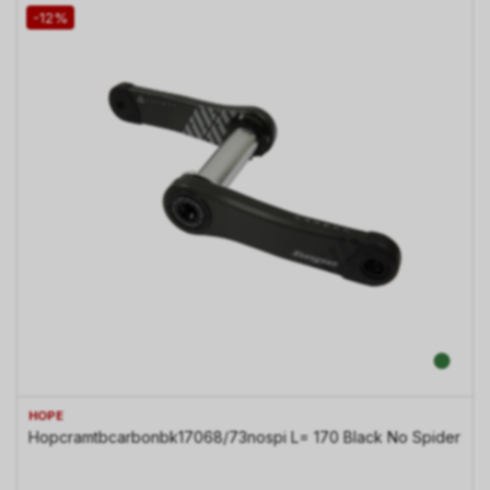
-12%
HOPE
Hopcramtbcarbonbk17068/73nospi L= 170 Black No Spider