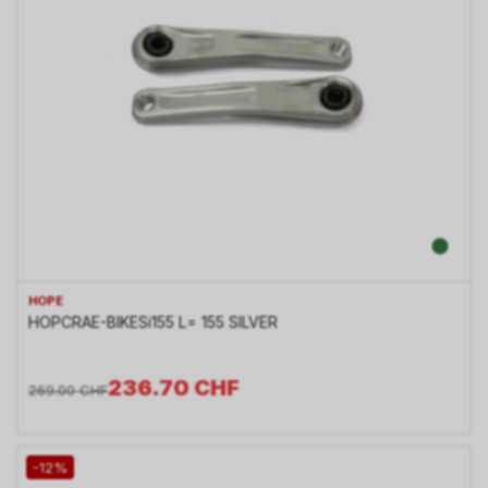
HOPE
HOPCRAE-BIKESi155 L= 155 SILVER
236.70
CHF
269.00
CHF
-12%