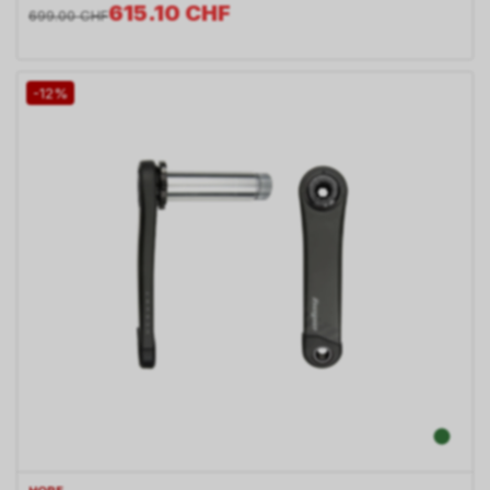
615.10
CHF
699.00
CHF
-12%