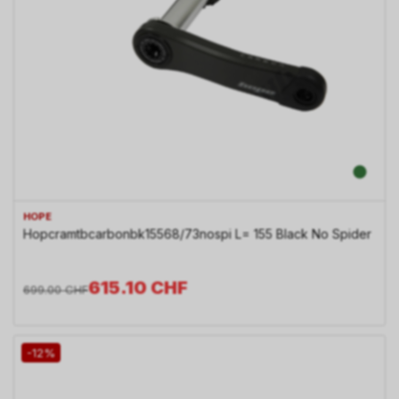
HOPE
Hopcramtbcarbonbk15568/73nospi L= 155 Black No Spider
615.10
CHF
699.00
CHF
-12%