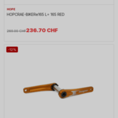
HOPE
HOPCRAE-BIKERe165 L= 165 RED
236.70
CHF
269.00
CHF
-12%