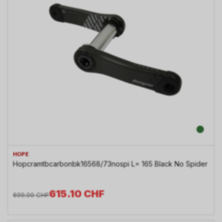
HOPE
Hopcramtbcarbonbk16568/73nospi L= 165 Black No Spider
615.10
CHF
699.00
CHF