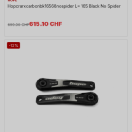
HOPE
Hopcrarxcarbonbk16568nospider L= 165 Black No Spider
615.10
CHF
699.00
CHF
-12%