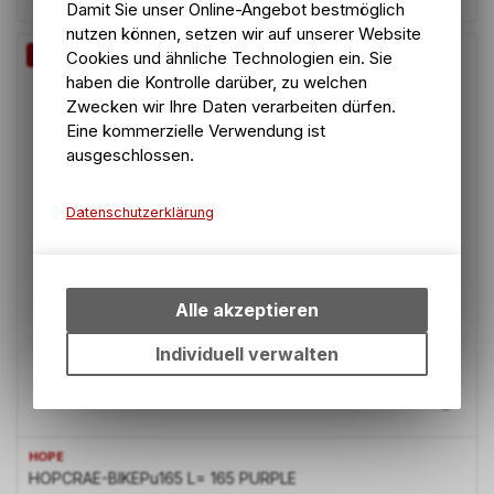
Damit Sie unser Online-Angebot bestmöglich
nutzen können, setzen wir auf unserer Website
-12%
Cookies und ähnliche Technologien ein. Sie
haben die Kontrolle darüber, zu welchen
Zwecken wir Ihre Daten verarbeiten dürfen.
Eine kommerzielle Verwendung ist
ausgeschlossen.
Datenschutzerklärung
Technische Funktionen
Wir erfassen und speichern
bestimmte Interaktionen und
Alle akzeptieren
Einstellungen auf Ihrem Gerät,
um die grundlegenden
Individuell verwalten
Funktionen unseres Online-
Angebots, wie die
Verwendung des Warenkorbs,
zu ermöglichen. Bitte beachten
HOPE
Sie, dass die gespeicherten
HOPCRAE-BIKEPu165 L= 165 PURPLE
Daten keinerlei Rückschlüsse