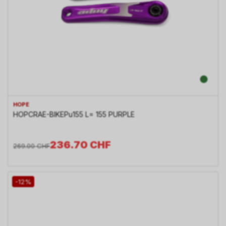
HOPE
HOPCRAE-BIKEPu155 L= 155 PURPLE
236.70
CHF
269.00
CHF
-12%