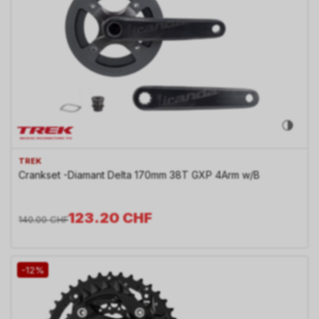
TREK
Crankset -Diamant Delta 170mm 38T GXP 4Arm w/B
123.20
CHF
140.00
CHF
-12%