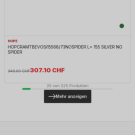
HOPE
HOPCRAMTBEVOSi15568/73NOSPIDER L= 155 SILVER NO
SPIDER
307.10
CHF
349.00
CHF
20
von
225
Produkten
Mehr anzeigen