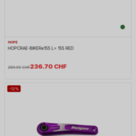
HOPE
HOPCRAE-BIKERe155 L= 155 RED
236.70
CHF
269.00
CHF
-12%