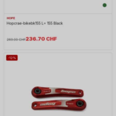
HOPE
Hopcrae-bikebk155 L= 155 Black
236.70
CHF
269.00
CHF
-12%