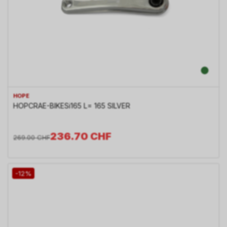
HOPE
HOPCRAE-BIKESi165 L= 165 SILVER
236.70
CHF
269.00
CHF
-12%