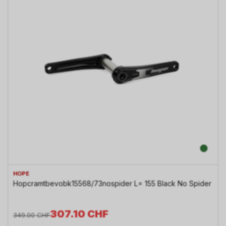
HOPE
Hopcramtbevobk15568/73nospider L= 155 Black No Spider
307.10
CHF
349.00
CHF