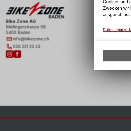
Cookies und ä
Zwecken wir I
ausgeschloss
Bike Zone AG
Mellingerstrasse 58
Datenschutzerk
5400 Baden
info
@
bikezone.ch
056 221 20 23