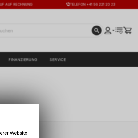
UF AUF RECHNUNG
TELEFON +41 56 221 20 23
FINANZIERUNG
SERVICE
serer Website