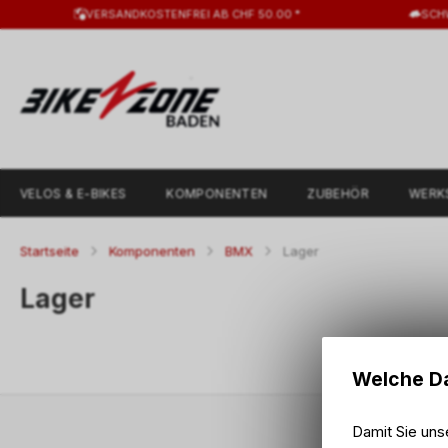
VERSANDKOSTENFREI AB CHF 50.00 *
SCH
VELOS & E-BIKES
KOMPONENTEN
ZUBEHÖR
WERK
Startseite
Komponenten
BMX
Lager
Lager
Welche Da
Damit Sie uns