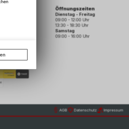
lchen
ormationen
Öffnungszeiten
Dienstag - Freitag
09:00 - 12:00 Uhr
13:30 - 18:30 Uhr
Samstag
09:00 - 16:00 Uhr
den
ungen auf
ngebots,
ngungen
ten
hten Sie,
rsönlichen
hoden
AGB
Datenschutz
Impressum