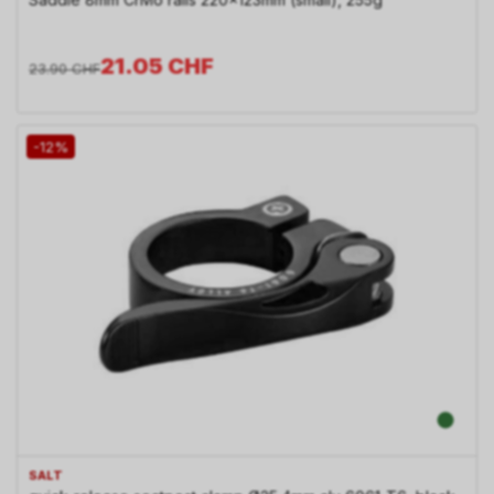
21.05
CHF
23.90
CHF
-12%
SALT