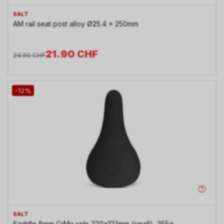
SALT
AM rail seat post alloy Ø25.4 x 250mm
21.90
CHF
24.90
CHF
-12%
SALT
Saddle 8mm CrMo rails 220x123mm (small), 255g