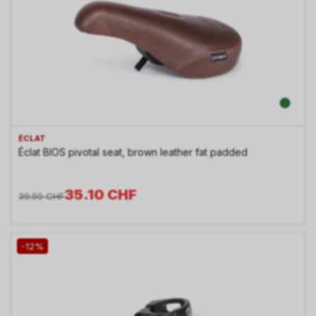
ÉCLAT
Éclat BIOS pivotal seat, brown leather fat padded
35.10
CHF
39.90
CHF
-12%