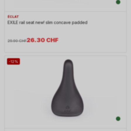
ÉCLAT
EXILE rail seat new! slim concave padded
26.30
CHF
29.90
CHF
-12%