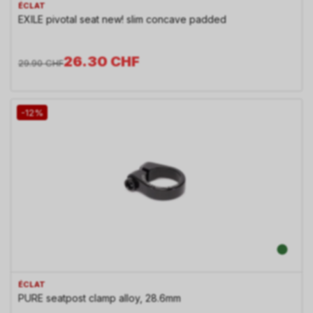
ÉCLAT
EXILE pivotal seat new! slim concave padded
26.30
CHF
29.90
CHF
-12%
ÉCLAT
PURE seatpost clamp alloy, 28.6mm