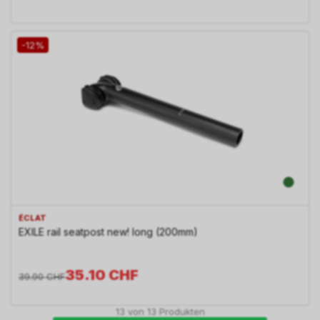
-12%
ÉCLAT
EXILE rail seatpost new! long (200mm)
35.10
CHF
39.90
CHF
13
von
13
Produkten