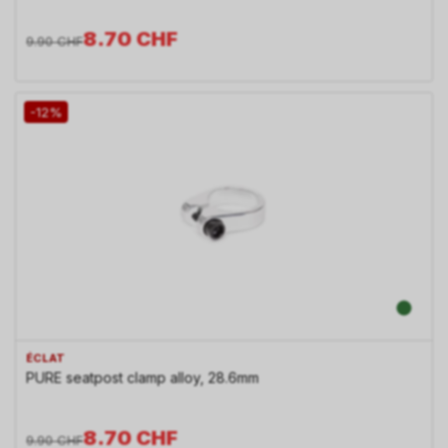
8.70
CHF
9.90
CHF
-12%
ÉCLAT
PURE seatpost clamp alloy, 28.6mm
8.70
CHF
9.90
CHF