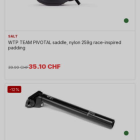
SALT
WTP TEAM PIVOTAL saddle, nylon 259g race-inspired
padding
35.10
CHF
39.90
CHF
-12%