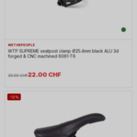
WETHEPEOPLE
WTP SUPREME seatpost clamp Ø25.4mm black ALU 3d
forged & CNC machined 6061-T6
22.00
CHF
25.00
CHF
-12%