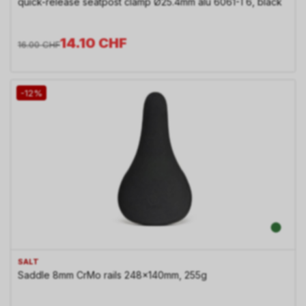
quick-release seatpost clamp Ø25.4mm alu 6061-T6, black
14.10
CHF
16.00
CHF
-12%
SALT
Saddle 8mm CrMo rails 248x140mm, 255g