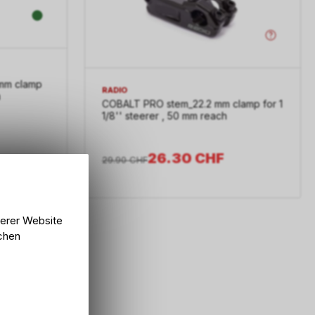
mm clamp
RADIO
h
COBALT PRO stem_22.2 mm clamp for 1
1/8'' steerer , 50 mm reach
26.30
CHF
29.90
CHF
serer Website
lchen