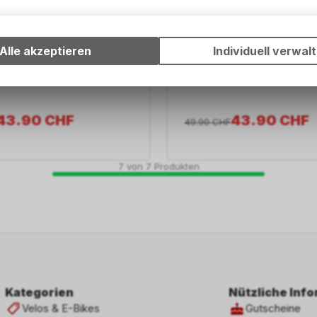
Technische Funktionen
Wir erfassen und speichern bestimmte Interaktionen und Einstell
Ihrem Gerät, um die grundlegenden Funktionen unseres Online-A
Alle akzeptieren
Individuell verwal
ÉCLAT
wie die Verwendung des Warenkorbs, zu ermöglichen. Bitte beac
/22.2mm 50mm reach,
DUNE stem/25.4mm 50mm re
dass die gespeicherten Daten keinerlei Rückschlüsse auf Ihre pe
toploader
Informationen zulassen.
43.90
CHF
43.90
CHF
49.90
CHF
7
von
7
Produkten
Kategorien
Nützliche Inf
Velos & E-Bikes
Gutscheine