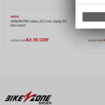
RADIO
ÉCLAT
XENON PRO stem_22.2 mm clamp 53
DUNE stem
mm reach
toploader
42.15
CHF
47.90
CHF
49.90
CHF