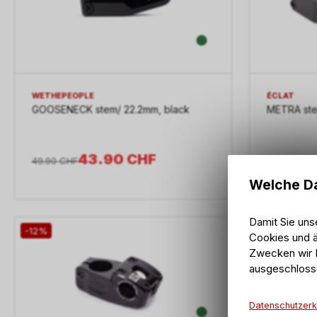
WETHEPEOPLE
ÉCLAT
GOOSENECK stem/ 22.2mm, black
METRA ste
43.90
CHF
49.90
CHF
49.90
CHF
Welche Da
Damit Sie uns
-12%
-12%
Cookies und ä
Zwecken wir I
ausgeschloss
Datenschutzerk