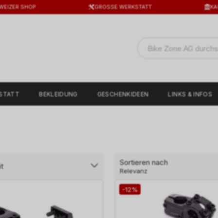
WEIZER SHOP
GROSSE WERKSTATT
KA
STATT
BEKLEIDUNG
GESCHENKIDEEN
LINKS & INFOS
Sortieren nach
t
Relevanz
-12%