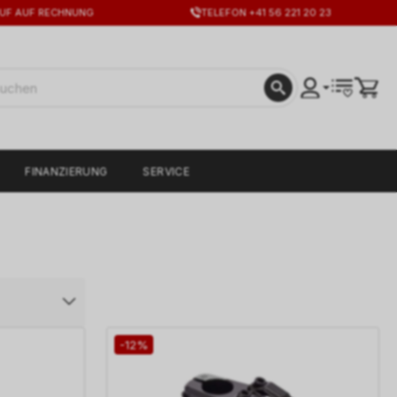
UF AUF RECHNUNG
TELEFON +41 56 221 20 23
FINANZIERUNG
SERVICE
-12%