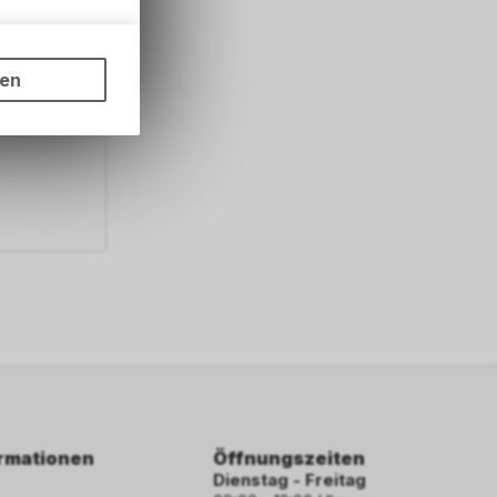
ungen auf
ngebots,
ten
hten Sie,
ach,
rsönlichen
ormationen
Öffnungszeiten
Dienstag - Freitag