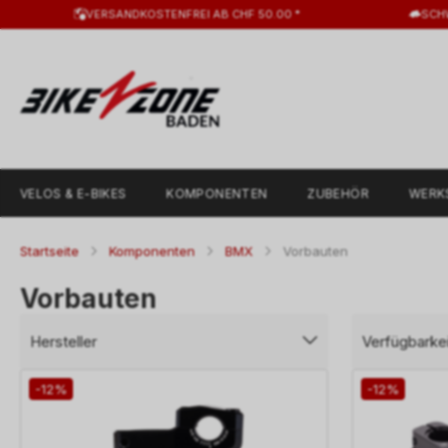
VERSANDKOSTENFREI AB CHF 50.00 *
SCH
VELOS & E-BIKES
KOMPONENTEN
ZUBEHÖR
WERK
Startseite
Komponenten
BMX
Vorbauten
Vorbauten
Hersteller
Verfügbarkei
-12%
-12%