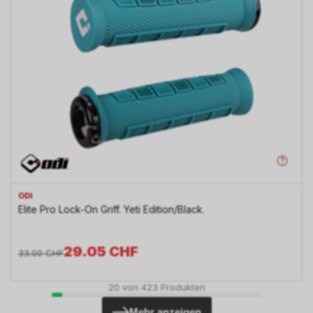
ODI
Elite Pro Lock-On Griff. Yeti Edition/Black.
29.05
CHF
33.00
CHF
20
von
423
Produkten
Mehr anzeigen