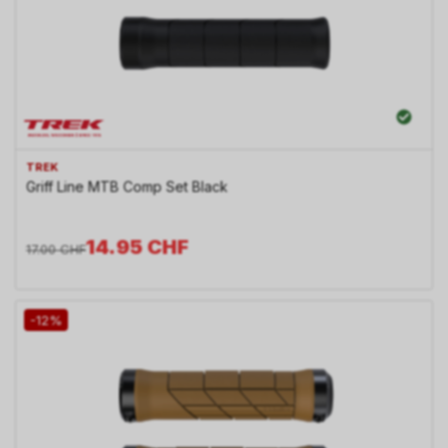
TREK
Griff Line MTB Comp Set Black
14.95
CHF
17.00
CHF
-12%