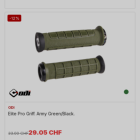
-12%
ODI
Elite Pro Griff. Army Green/Black.
29.05
CHF
33.00
CHF