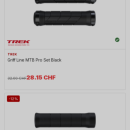
TREK
Griff Line MTB Pro Set Black
28.15
CHF
32.00
CHF
-12%