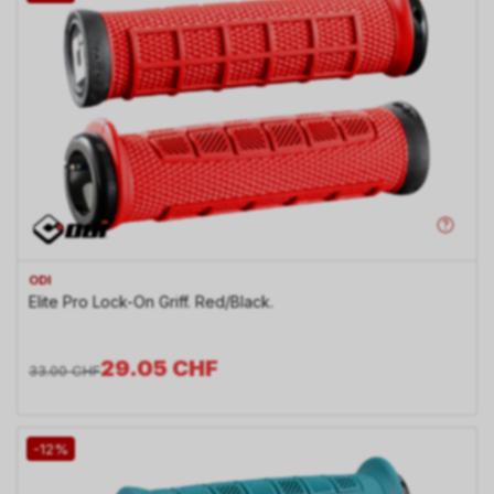
ODI
Elite Pro Lock-On Griff. Red/Black.
29.05
CHF
33.00
CHF
-12%