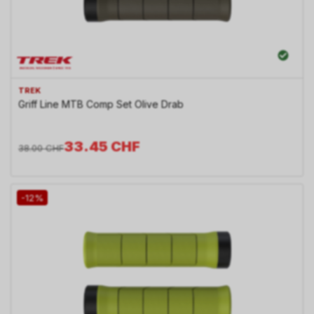
TREK
Griff Line MTB Comp Set Olive Drab
33.45
CHF
38.00
CHF
-12%