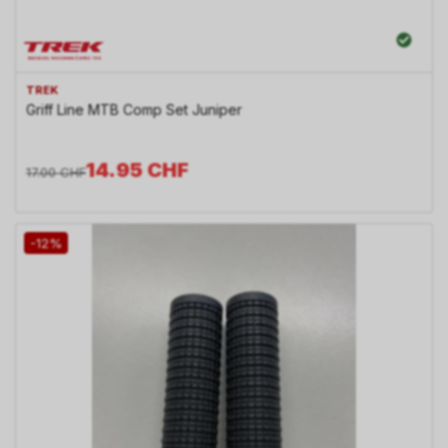
TREK
Griff Line MTB Comp Set Juniper
14.95
CHF
17.00
CHF
-12%