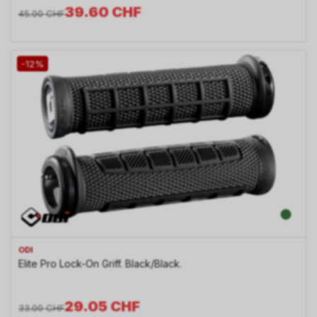
39.60
CHF
45.00
CHF
-12%
ODI
Elite Pro Lock-On Griff. Black/Black.
29.05
CHF
33.00
CHF