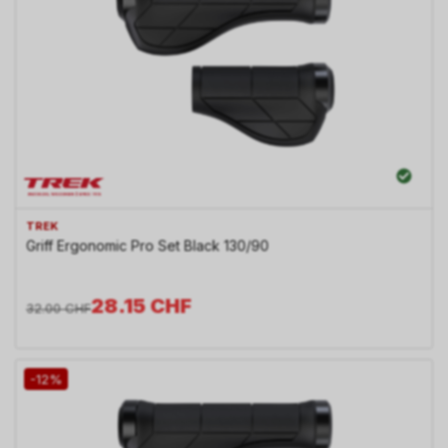
TREK
Griff Ergonomic Pro Set Black 130/90
28.15
CHF
32.00
CHF
-12%