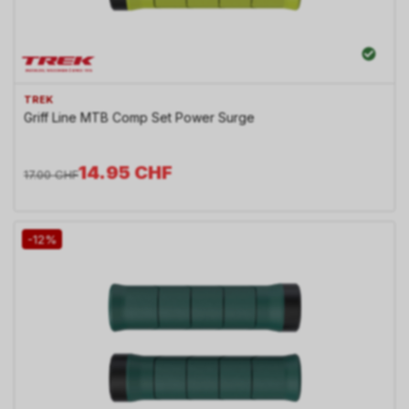
TREK
Griff Line MTB Comp Set Power Surge
14.95
CHF
17.00
CHF
-12%