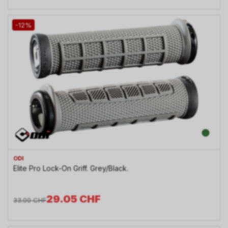
-12%
ODI
Elite Pro Lock-On Griff. Grey/Black.
29.05
CHF
33.00
CHF