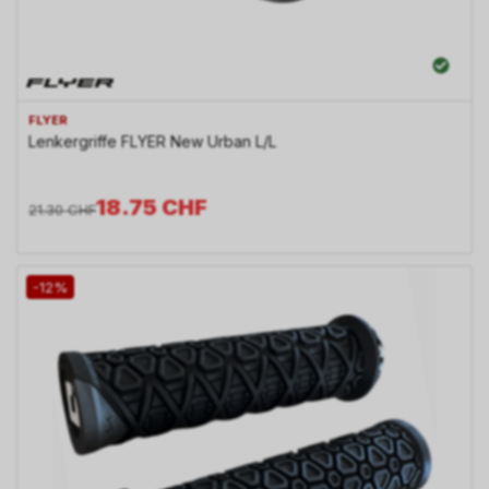
FLYER
Lenkergriffe FLYER New Urban L/L
18.75
CHF
21.30
CHF
-12%