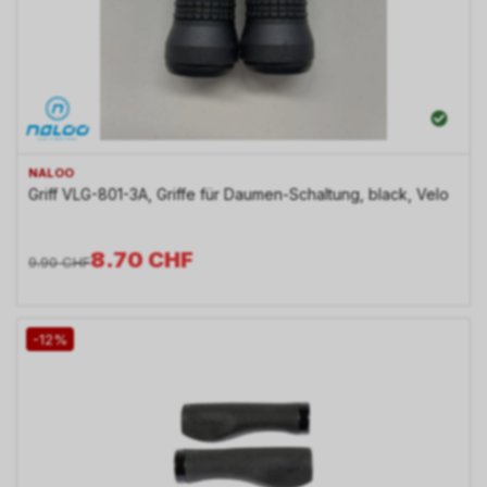
NALOO
Griff VLG-801-3A, Griffe für Daumen-Schaltung, black, Velo
8.70
CHF
9.90
CHF
-12%