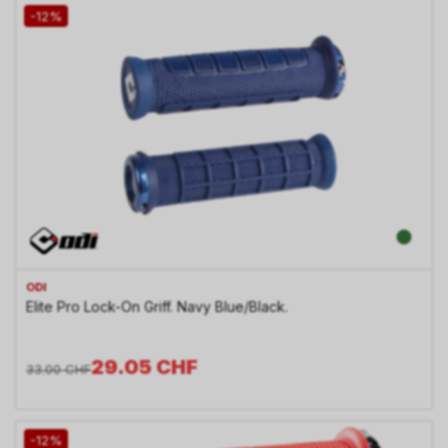
-12%
ODI
Elite Pro Lock-On Griff. Navy Blue/Black.
29.05
CHF
33.00
CHF
-12%