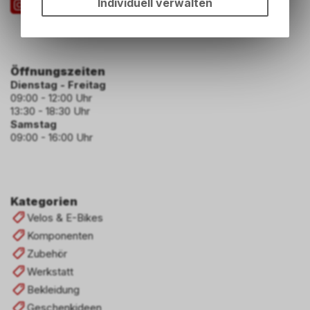
Individuell verwalten
Funktionen unseres Online-
Angebots, wie die
Verwendung des Warenkorbs,
zu ermöglichen. Bitte beachten
Öffnungszeiten
Sie, dass die gespeicherten
Dienstag - Freitag
Daten keinerlei Rückschlüsse
09:00 - 12:00 Uhr
auf Ihre persönlichen
13:30 - 18:30 Uhr
Informationen zulassen.
Samstag
09:00 - 16:00 Uhr
Kategorien
Velos & E-Bikes
Komponenten
Zubehör
Werkstatt
Bekleidung
Geschenkideen