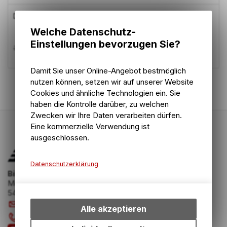
DT Dämpferpumpe High Pressure
Welche Datenschutz-
Einstellungen bevorzugen Sie?
28.05
CHF
31.90
CHF
Damit Sie unser Online-Angebot bestmöglich
2
von
2
Produkten
nutzen können, setzen wir auf unserer Website
Cookies und ähnliche Technologien ein. Sie
haben die Kontrolle darüber, zu welchen
Zwecken wir Ihre Daten verarbeiten dürfen.
Eine kommerzielle Verwendung ist
ausgeschlossen.
Datenschutzerklärung
Bike Zone AG
Technische Funktionen
Mellingerstrasse 58
5400 Baden
Wir erfassen und speichern
info
@
bikezone.ch
bestimmte Interaktionen und
Alle akzeptieren
Einstellungen auf Ihrem Gerät,
056 221 20 23
um die grundlegenden