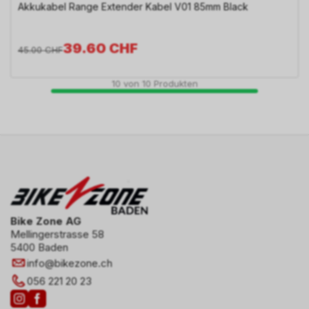
Akkukabel Range Extender Kabel V01 85mm Black
39.60
CHF
45.00
CHF
10
von
10
Produkten
Bike Zone AG
Mellingerstrasse 58
5400 Baden
info
@
bikezone.ch
056 221 20 23