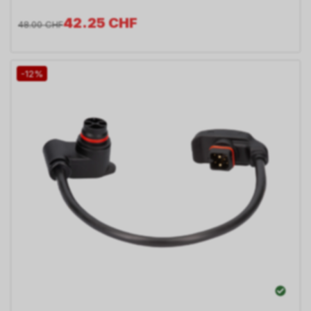
42.25
CHF
48.00
CHF
-12%