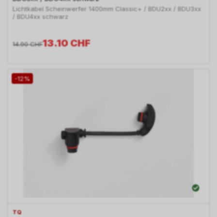
Lichtkabel Scheinwerfer 1400mm Classic+ / BDU2xx / BDU3xx
/ BDU4xx schwarz
13.10
CHF
14.90
CHF
-12%
TQ