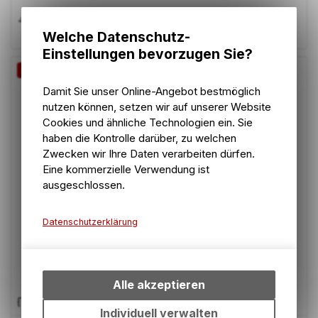
43.10
CHF
49.00
CHF
Welche Datenschutz-
Einstellungen bevorzugen Sie?
-12%
Damit Sie unser Online-Angebot bestmöglich
nutzen können, setzen wir auf unserer Website
Cookies und ähnliche Technologien ein. Sie
haben die Kontrolle darüber, zu welchen
Zwecken wir Ihre Daten verarbeiten dürfen.
Eine kommerzielle Verwendung ist
ausgeschlossen.
Datenschutzerklärung
Technische Funktionen
Wir erfassen und speichern
bestimmte Interaktionen und
Alle akzeptieren
Einstellungen auf Ihrem Gerät,
um die grundlegenden
Individuell verwalten