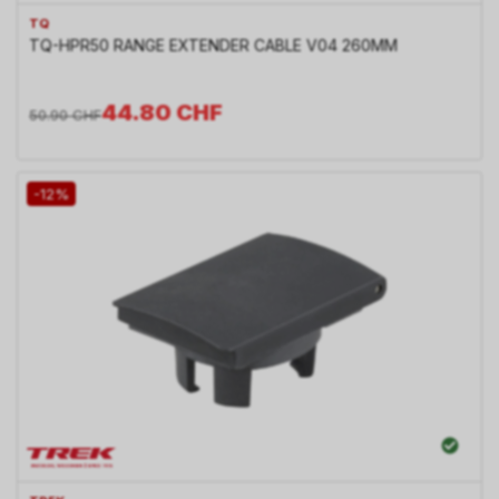
TQ
TQ-HPR50 RANGE EXTENDER CABLE V04 260MM
44.80
CHF
50.90
CHF
-12%