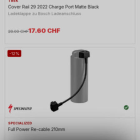
TREK
Cover Rail 29 2022 Charge Port Matte Black
Ladeklappe zu Bosch Ladeanschluss
17.60
CHF
20.00
CHF
-12%
SPECIALIZED
Full Power Re-cable 210mm