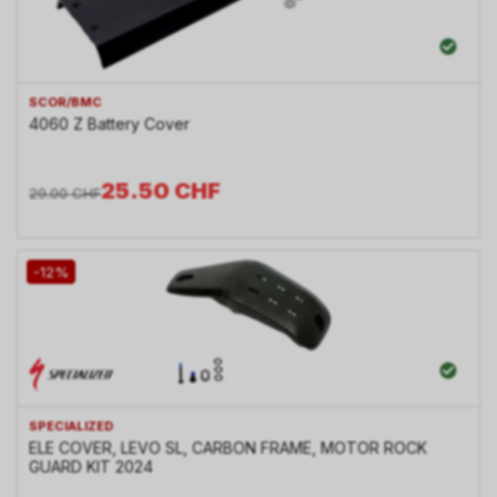
SCOR/BMC
4060 Z Battery Cover
25.50
CHF
29.00
CHF
-12%
SPECIALIZED
ELE COVER, LEVO SL, CARBON FRAME, MOTOR ROCK
GUARD KIT 2024