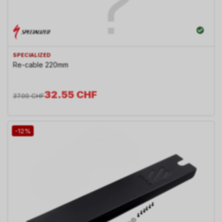
SPECIALIZED
Re-cable 220mm
32.55
CHF
37.00
CHF
-12%