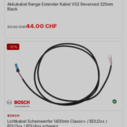
Akkukabel Range Extender Kabel V02 Reversed 325mm
Black
44.00
CHF
50.00
CHF
-12%
BOSCH
Lichtkabel Scheinwerfer 1400mm Classic+ / BDU2xx /
BDU3xx / BDU4xx schwarz