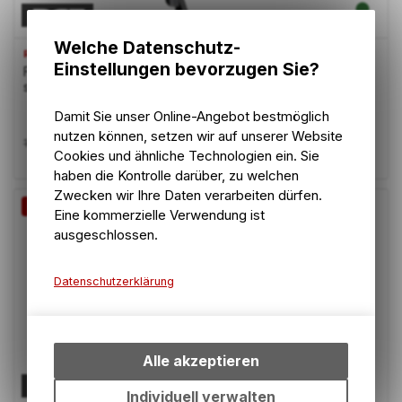
Welche Datenschutz-
RST
Einstellungen bevorzugen Sie?
Federgabel Capa T20 20" für Disc-&V-Brake ohne Schaft
schwarz
Damit Sie unser Online-Angebot bestmöglich
nutzen können, setzen wir auf unserer Website
95.90
CHF
109.00
CHF
Cookies und ähnliche Technologien ein. Sie
haben die Kontrolle darüber, zu welchen
Zwecken wir Ihre Daten verarbeiten dürfen.
-12%
Eine kommerzielle Verwendung ist
ausgeschlossen.
Datenschutzerklärung
Technische Funktionen
Wir erfassen und speichern
bestimmte Interaktionen und
Alle akzeptieren
Einstellungen auf Ihrem Gerät,
um die grundlegenden
Individuell verwalten