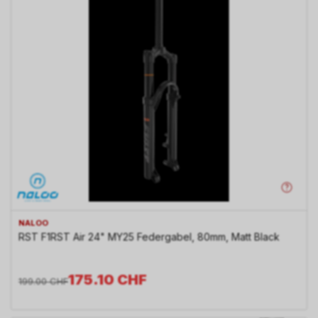
NALOO
RST F1RST Air 24" MY25 Federgabel, 80mm, Matt Black
175.10
CHF
199.00
CHF