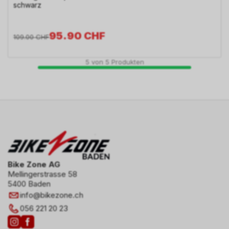
schwarz
95.90
CHF
109.00
CHF
5
von
5
Produkten
Bike Zone AG
Mellingerstrasse 58
5400 Baden
info
@
bikezone.ch
056 221 20 23