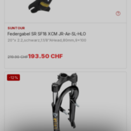
SUNTOUR
Federgabel SR SF18 XCM JR-Air-SL-HLO
20"x 2.2,schwarz,1.1/8"AHead,80mm,9x100
193.50
CHF
219.90
CHF
-12%