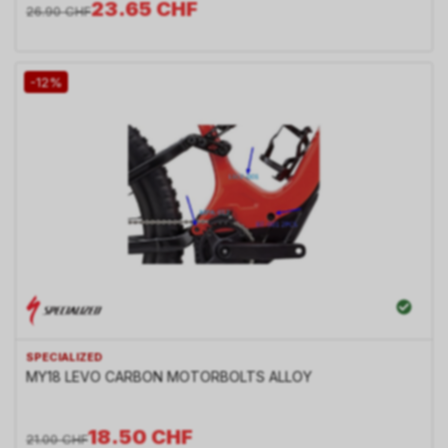
23.65
CHF
26.90
CHF
-12%
SPECIALIZED
MY18 LEVO CARBON MOTORBOLTS ALLOY
18.50
CHF
21.00
CHF