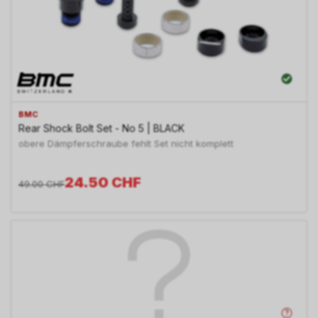
BMC
Rear Shock Bolt Set - No 5 | BLACK
obere Dämpferschraube fehlt Set nicht komplett
24.50
CHF
49.00
CHF