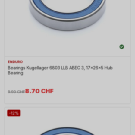
ENDURO
Bearings Kugellager 6803 LLB ABEC 3, 17x26x5 Hub
Bearing
8.70
CHF
9.90
CHF
-12%