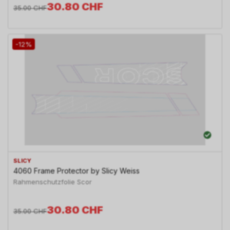
30.80
CHF
35.00
CHF
-12%
SLICY
4060 Frame Protector by Slicy Weiss
Rahmenschutzfolie Scor
30.80
CHF
35.00
CHF