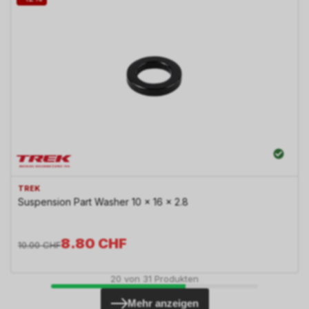
TREK
Suspension Part Washer 10 x 16 x 2.8
8.80
CHF
10.00
CHF
20
von
31
Produkten
Mehr anzeigen