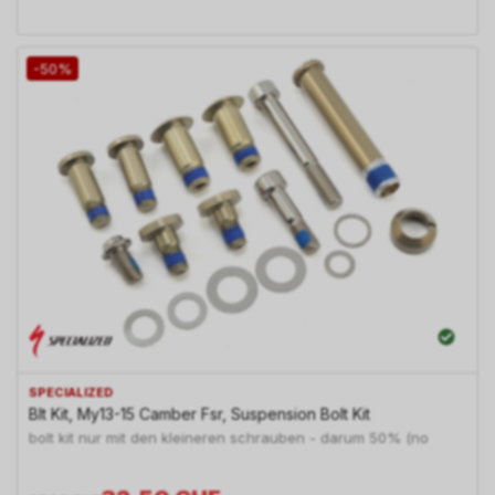
-50%
SPECIALIZED
Blt Kit, My13-15 Camber Fsr, Suspension Bolt Kit
bolt kit nur mit den kleineren schrauben - darum 50% (no