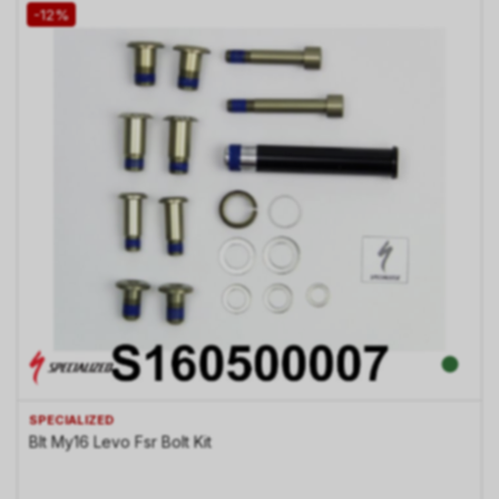
-12%
SPECIALIZED
Blt My16 Levo Fsr Bolt Kit