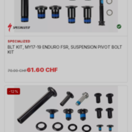
SPECIALIZED
BLT KIT, MY17-19 ENDURO FSR, SUSPENSION PIVOT BOLT
KIT
61.60
CHF
70.00
CHF
-12%