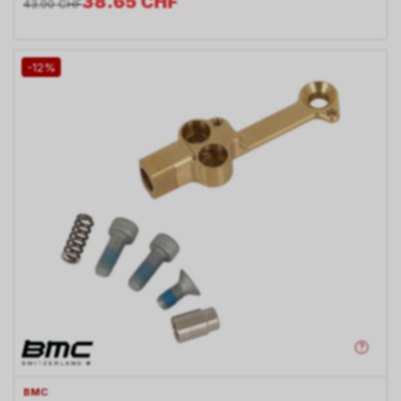
38.65
CHF
43.90
CHF
-12%
BMC