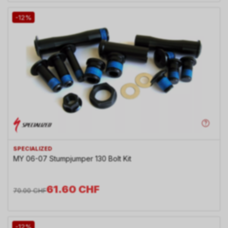
-12%
SPECIALIZED
MY 06-07 Stumpjumper 130 Bolt Kit
61.60
CHF
70.00
CHF
-12%