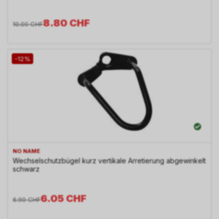
8.80
CHF
10.00
CHF
-12%
NO NAME
Wechselschutzbügel kurz vertikale Arretierung abgewinkelt
schwarz
6.05
CHF
6.90
CHF