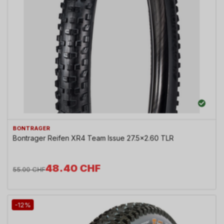
BONTRAGER
Bontrager Reifen XR4 Team Issue 27.5x2.60 TLR
48.40
CHF
55.00
CHF
-12%