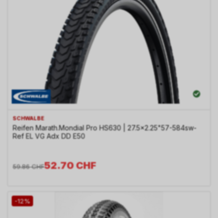
SCHWALBE
Reifen Marath.Mondial Pro HS630 | 27.5x2.25"57-584sw-
Ref EL VG Adx DD E50
52.70
CHF
59.86
CHF
-12%