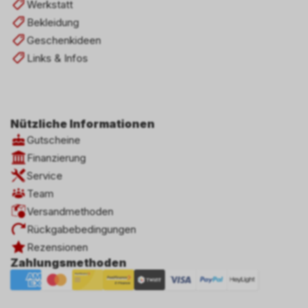
Werkstatt
Bekleidung
Geschenkideen
Links & Infos
Nützliche Informationen
Gutscheine
Finanzierung
Service
Team
Versandmethoden
Rückgabebedingungen
Rezensionen
Zahlungsmethoden