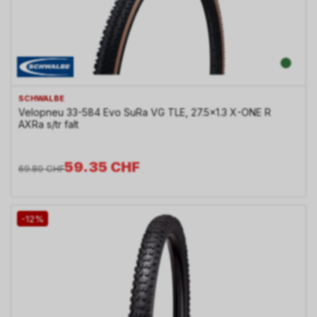
SCHWALBE
Velopneu 33-584 Evo SuRa VG TLE, 27.5x1.3 X-ONE R
AXRa s/tr falt
59.35
CHF
69.80
CHF
-12%