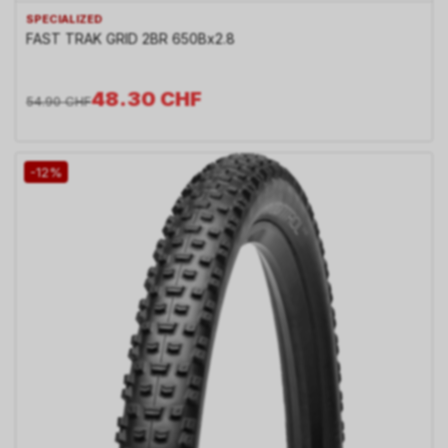
SPECIALIZED
FAST TRAK GRID 2BR 650Bx2.8
48.30
CHF
54.90
CHF
-12%