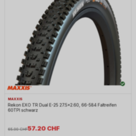
MAXXIS
Rekon EXO TR Dual E-25 27.5x2.60, 66-584 Faltreifen
60TPI schwarz
57.20
CHF
65.00
CHF