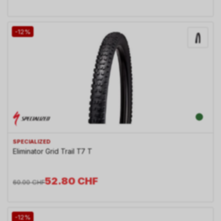
-12%
SPECIALIZED
Eliminator Grid Trail T7 T
52.80
CHF
60.00
CHF
-12%