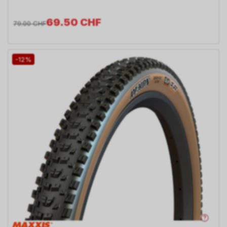
69.50
CHF
79.00
CHF
-12%