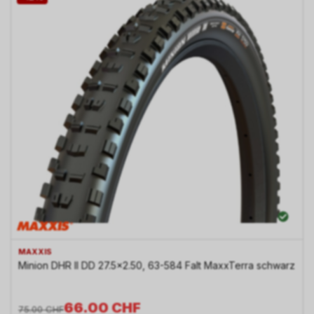
MAXXIS
Minion DHR II DD 27.5x2.50, 63-584 Falt MaxxTerra schwarz
66.00
CHF
75.00
CHF