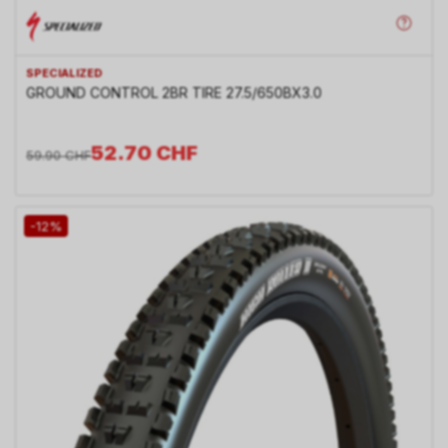
SPECIALIZED
GROUND CONTROL 2BR TIRE 27.5/650BX3.0
52.70
CHF
59.90
CHF
-12%