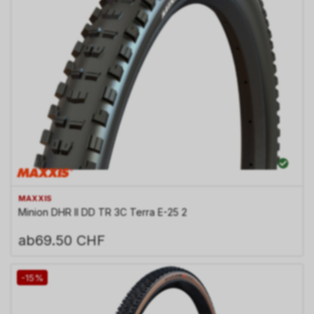
MAXXIS
Minion DHR II DD TR 3C Terra E-25 2
ab
69.50 CHF
-15%