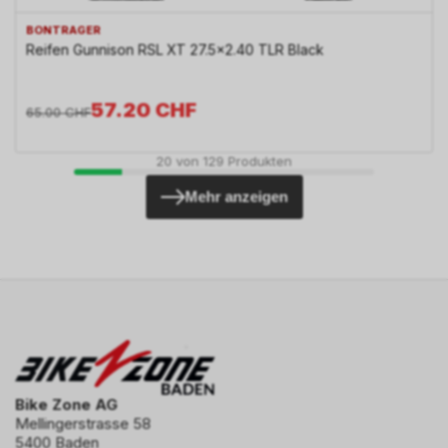
BONTRAGER
Reifen Gunnison RSL XT 27.5x2.40 TLR Black
57.20
CHF
65.00
CHF
20
von
129
Produkten
Mehr anzeigen
Bike Zone AG
Mellingerstrasse 58
5400 Baden