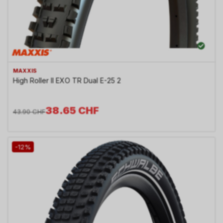
MAXXIS
High Roller II EXO TR Dual E-25 2
38.65
CHF
43.90
CHF
-12%