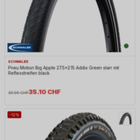
SCHWALBE
Pneu Motion Big Apple 27.5x2.15 Addix Green starr mit
Reflexstreifen black
35.10
CHF
39.90
CHF
-12%