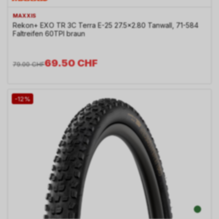
MAXXIS
Rekon+ EXO TR 3C Terra E-25 27.5x2.80 Tanwall, 71-584
Faltreifen 60TPI braun
69.50
CHF
79.00
CHF
-12%