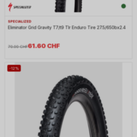
SPECIALIZED
Eliminator Grid Gravity T7/t9 Tlr Enduro Tire 27.5/650bx2.4
61.60
CHF
70.00
CHF
-12%