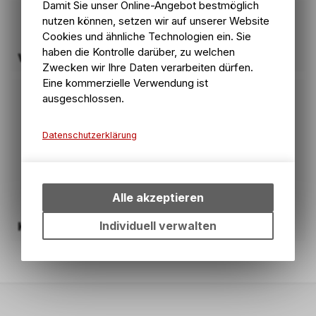
Damit Sie unser Online-Angebot bestmöglich
nutzen können, setzen wir auf unserer Website
Cookies und ähnliche Technologien ein. Sie
haben die Kontrolle darüber, zu welchen
Variostützen
Zwecken wir Ihre Daten verarbeiten dürfen.
Eine kommerzielle Verwendung ist
ausgeschlossen.
Datenschutzerklärung
Technische Funktionen
Wir erfassen und speichern
bestimmte Interaktionen und
Alle akzeptieren
Einstellungen auf Ihrem Gerät,
um die grundlegenden
Individuell verwalten
Kleinteile
Funktionen unseres Online-
Angebots, wie die
Verwendung des Warenkorbs,
zu ermöglichen. Bitte beachten
Sie, dass die gespeicherten
Daten keinerlei Rückschlüsse