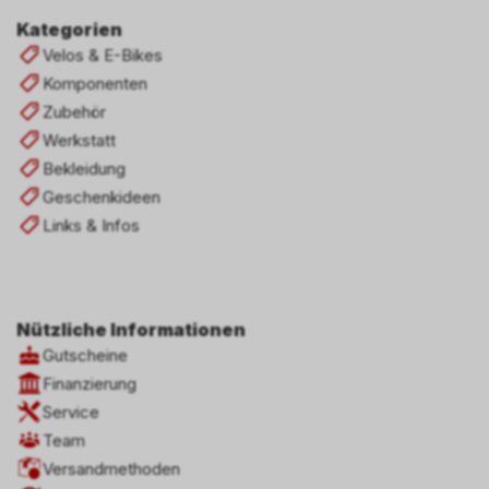
Kategorien
Velos & E-Bikes
Komponenten
Zubehör
Werkstatt
Bekleidung
Geschenkideen
Links & Infos
Nützliche Informationen
Gutscheine
Finanzierung
Service
Team
Versandmethoden