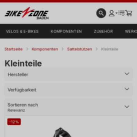
VELOS & E-BIKES
KOMPONENTEN
ZUBEHÖR
WERK
Startseite
Komponenten
Sattelstützen
Kleinteile
Kleinteile
Hersteller
Verfügbarkeit
Sortieren nach
Relevanz
-12%