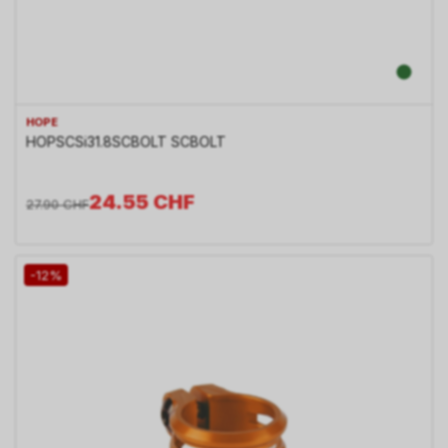
HOPE
HOPSCSi31.8SCBOLT SCBOLT
24.55
CHF
27.90
CHF
-12%