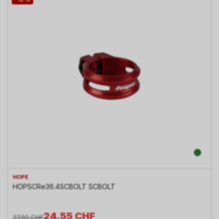
HOPE
HOPSCRe36.4SCBOLT SCBOLT
24.55
CHF
27.90
CHF