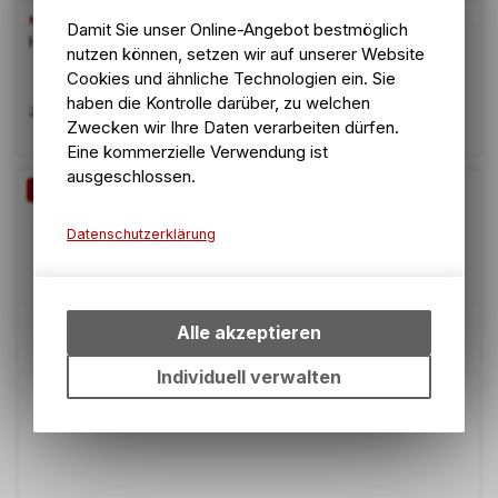
HOPE
Damit Sie unser Online-Angebot bestmöglich
HOPSCSi34.9SCBOLT SCBOLT
nutzen können, setzen wir auf unserer Website
Cookies und ähnliche Technologien ein. Sie
haben die Kontrolle darüber, zu welchen
24.55
CHF
27.90
CHF
Zwecken wir Ihre Daten verarbeiten dürfen.
Eine kommerzielle Verwendung ist
ausgeschlossen.
-12%
Datenschutzerklärung
Technische Funktionen
Wir erfassen und speichern
bestimmte Interaktionen und
Alle akzeptieren
Einstellungen auf Ihrem Gerät,
um die grundlegenden
Individuell verwalten
Funktionen unseres Online-
Angebots, wie die
Verwendung des Warenkorbs,
zu ermöglichen. Bitte beachten
Sie, dass die gespeicherten