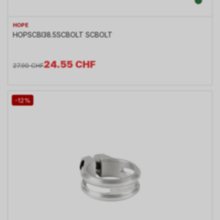
HOPE
HOPSCBl38.5SCBOLT SCBOLT
24.55
CHF
27.90
CHF
-12%