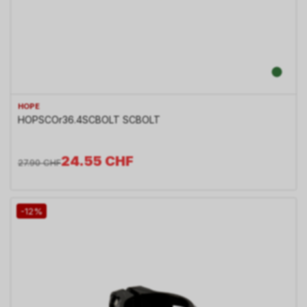
HOPE
HOPSCOr36.4SCBOLT SCBOLT
24.55
CHF
27.90
CHF
-12%