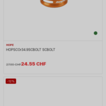
HOPE
HOPSCOr34.9SCBOLT SCBOLT
24.55
CHF
27.90
CHF
-12%