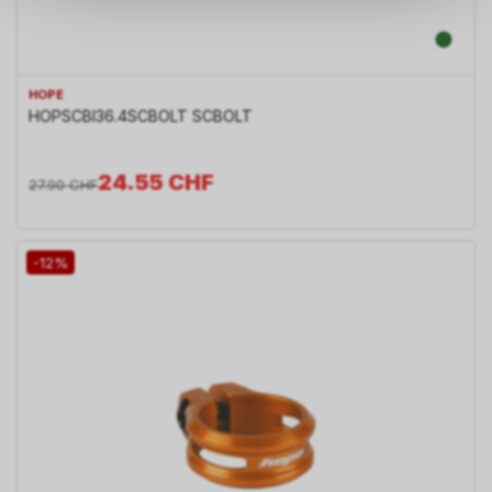
Daten keinerlei Rückschlüsse
auf Ihre persönlichen
Informationen zulassen.
HOPE
HOPSCBl36.4SCBOLT SCBOLT
24.55
CHF
27.90
CHF
-12%