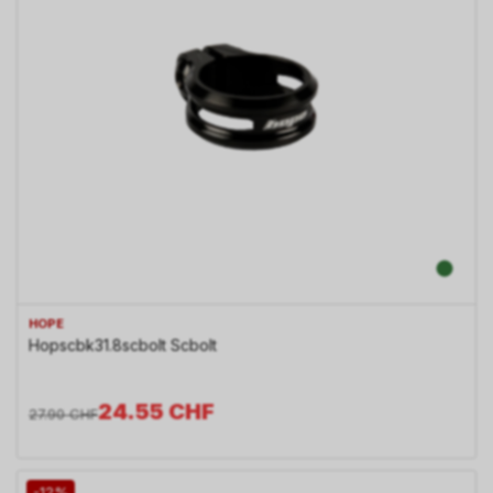
HOPE
Hopscbk31.8scbolt Scbolt
24.55
CHF
27.90
CHF
-12%