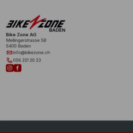
Bike Zone AG
Mellingerstrasse 58
5400 Baden
info
@
bikezone.ch
056 221 20 23