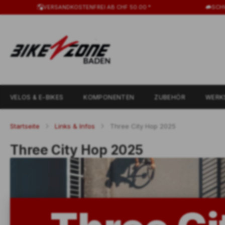
VERSANDKOSTENFREI AB CHF 50.00 *
SCH
VELOS & E-BIKES
KOMPONENTEN
ZUBEHÖR
WERK
Startseite
Links & Infos
Three City Hop 2025
Three City Hop 2025