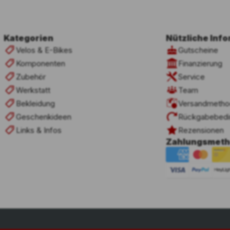
Kategorien
Nützliche Inf
Velos & E-Bikes
Gutscheine
Komponenten
Finanzierung
Zubehör
Service
Werkstatt
Team
Bekleidung
Versandmetho
Geschenkideen
Rückgabebedi
Links & Infos
Rezensionen
Zahlungsmet