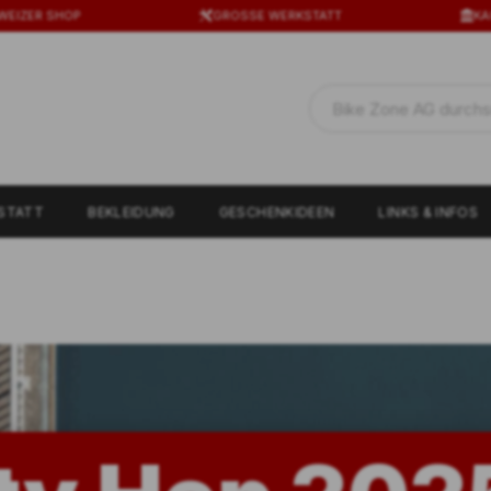
WEIZER SHOP
GROSSE WERKSTATT
KA
STATT
BEKLEIDUNG
GESCHENKIDEEN
LINKS & INFOS