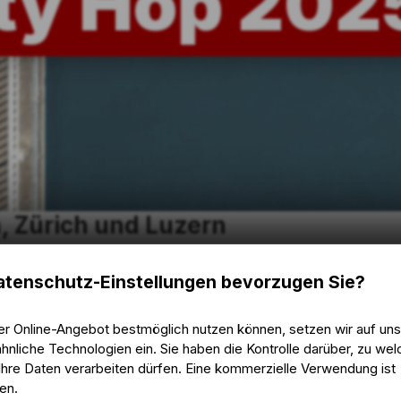
ty Hop 202
, Zürich und Luzern
en – alles in einem Trip. Mit dem
Three City Hop
kombinierst du 
tenschutz-Einstellungen bevorzugen Sie?
tenschutz-Einstellungen bevorzugen Sie?
er Online-Angebot bestmöglich nutzen können, setzen wir auf un
er Online-Angebot bestmöglich nutzen können, setzen wir auf un
hnliche Technologien ein. Sie haben die Kontrolle darüber, zu we
hnliche Technologien ein. Sie haben die Kontrolle darüber, zu we
hre Daten verarbeiten dürfen. Eine kommerzielle Verwendung ist
hre Daten verarbeiten dürfen. Eine kommerzielle Verwendung ist
– alles nah beieinander.
en.
en.
narik.