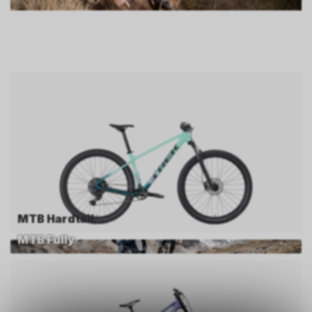
MTB Hardtail
MTB Fully