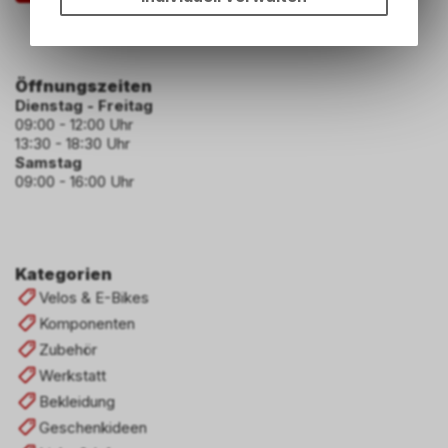
Funktionen unseres Online-
Angebots, wie die
Verwendung des Warenkorbs,
zu ermöglichen. Bitte beachten
Öffnungszeiten
Sie, dass die gespeicherten
Dienstag - Freitag
Daten keinerlei Rückschlüsse
09:00 - 12:00 Uhr
auf Ihre persönlichen
13:30 - 18:30 Uhr
Informationen zulassen.
Samstag
09:00 - 16:00 Uhr
Kategorien
Velos & E-Bikes
Komponenten
Zubehör
Werkstatt
Bekleidung
Geschenkideen