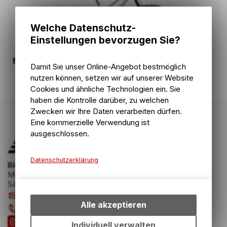
Welche Datenschutz-
Einstellungen bevorzugen Sie?
MTB Downhill
Damit Sie unser Online-Angebot bestmöglich
nutzen können, setzen wir auf unserer Website
Cookies und ähnliche Technologien ein. Sie
haben die Kontrolle darüber, zu welchen
Zwecken wir Ihre Daten verarbeiten dürfen.
Eine kommerzielle Verwendung ist
ausgeschlossen.
Datenschutzerklärung
Bike Zone AG
Mellingerstrasse 58
Technische Funktionen
5400 Baden
Wir erfassen und speichern
info
@
bikezone.ch
bestimmte Interaktionen und
Alle akzeptieren
056 221 20 23
Einstellungen auf Ihrem Gerät,
um die grundlegenden
Individuell verwalten