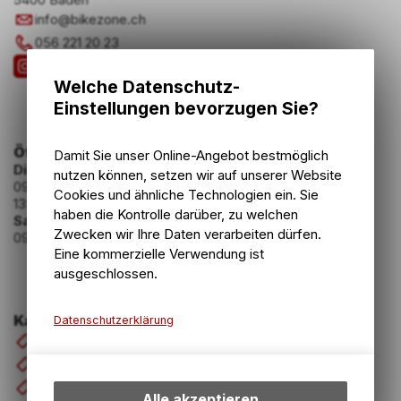
info
@
bikezone.ch
056 221 20 23
Welche Datenschutz-
Einstellungen bevorzugen Sie?
Öffnungszeiten
Damit Sie unser Online-Angebot bestmöglich
Dienstag - Freitag
nutzen können, setzen wir auf unserer Website
09:00 - 12:00 Uhr
Cookies und ähnliche Technologien ein. Sie
13:30 - 18:30 Uhr
haben die Kontrolle darüber, zu welchen
Samstag
Zwecken wir Ihre Daten verarbeiten dürfen.
09:00 - 16:00 Uhr
Eine kommerzielle Verwendung ist
ausgeschlossen.
Kategorien
Datenschutzerklärung
Velos & E-Bikes
Technische Funktionen
Komponenten
Wir erfassen und speichern
Zubehör
bestimmte Interaktionen und
Alle akzeptieren