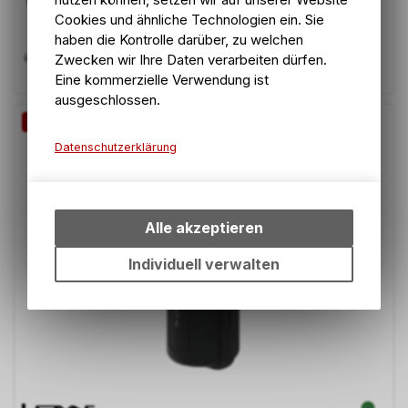
TWIST Essential Bag, Set (mit Bike Base), Medium. Green.
Cookies und ähnliche Technologien ein. Sie
haben die Kontrolle darüber, zu welchen
70.40
CHF
80.00
CHF
Zwecken wir Ihre Daten verarbeiten dürfen.
Eine kommerzielle Verwendung ist
ausgeschlossen.
-12%
Datenschutzerklärung
Technische Funktionen
Wir erfassen und speichern
bestimmte Interaktionen und
Alle akzeptieren
Einstellungen auf Ihrem Gerät,
um die grundlegenden
Individuell verwalten
Funktionen unseres Online-
Angebots, wie die
Verwendung des Warenkorbs,
zu ermöglichen. Bitte beachten
Sie, dass die gespeicherten
Daten keinerlei Rückschlüsse
auf Ihre persönlichen