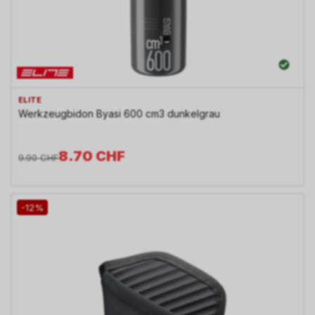
ELITE
Werkzeugbidon Byasi 600 cm3 dunkelgrau
8.70
CHF
9.90
CHF
-12%