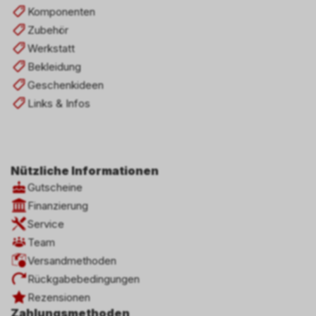
Komponenten
Zubehör
Werkstatt
Bekleidung
Geschenkideen
Links & Infos
Nützliche Informationen
Gutscheine
Finanzierung
Service
Team
Versandmethoden
Rückgabebedingungen
Rezensionen
Zahlungsmethoden