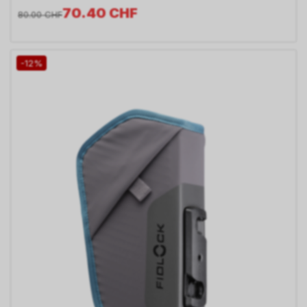
70.40
CHF
80.00
CHF
-12%