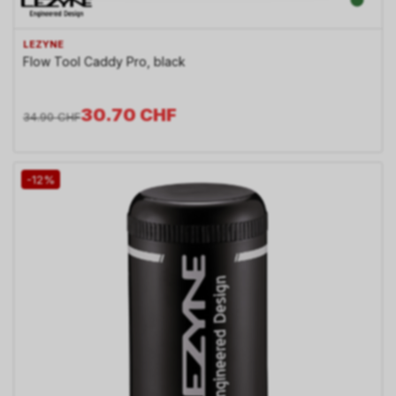
Informationen zulassen.
LEZYNE
Flow Tool Caddy Pro, black
30.70
CHF
34.90
CHF
-12%