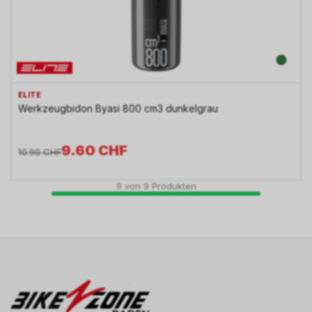
ELITE
Werkzeugbidon Byasi 800 cm3 dunkelgrau
9.60
CHF
10.90
CHF
9
von
9
Produkten