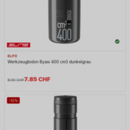
ELITE
Werkzeugbidon Byasi 400 cm3 dunkelgrau
7.85
CHF
8.90
CHF
-12%