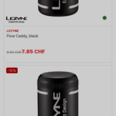
LEZYNE
Flow Caddy, black
7.85
CHF
8.90
CHF
-12%