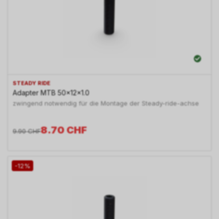
STEADY RIDE
Adapter MTB 50x12x1.0
zwingend notwendig für die Montage der Steady-ride-achse
8.70
CHF
9.90
CHF
-12%