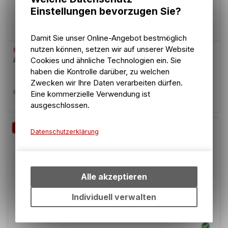
Einstellungen bevorzugen Sie?
Damit Sie unser Online-Angebot bestmöglich
nutzen können, setzen wir auf unserer Website
STEADY RIDE
Cookies und ähnliche Technologien ein. Sie
Adapter MTB 50x12x1.75
haben die Kontrolle darüber, zu welchen
Zwecken wir Ihre Daten verarbeiten dürfen.
8.70
CHF
9.90
CHF
Eine kommerzielle Verwendung ist
ausgeschlossen.
-12%
Datenschutzerklärung
Technische Funktionen
Wir erfassen und speichern
bestimmte Interaktionen und
Alle akzeptieren
Einstellungen auf Ihrem Gerät,
um die grundlegenden
Individuell verwalten
Funktionen unseres Online-
Angebots, wie die
Verwendung des Warenkorbs,