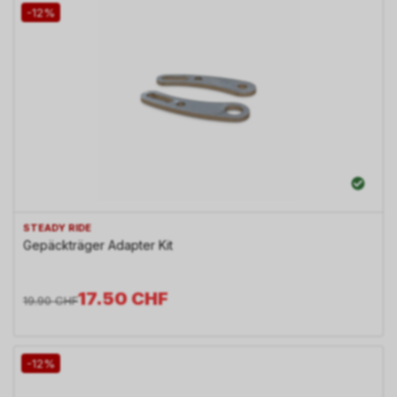
-12%
STEADY RIDE
Gepäckträger Adapter Kit
17.50
CHF
19.90
CHF
-12%