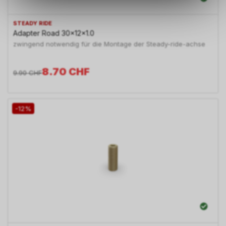
zu ermöglichen. Bitte beachten
Sie, dass die gespeicherten
STEADY RIDE
Daten keinerlei Rückschlüsse
Adapter Road 30x12x1.0
auf Ihre persönlichen
zwingend notwendig für die Montage der Steady-ride-achse
Informationen zulassen.
8.70
CHF
9.90
CHF
-12%