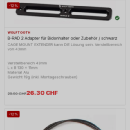
-12%
WOLFTOOTH
B-RAD 2 Adapter für Bidonhalter oder Zubehör / schwarz
CAGE MOUNT EXTENDER kann DIE Lösung sein. Verstellbereich
von 43mm
Verstellbereich 43mm
L x B 130 x 11mm
Material Alu
Gewicht 19g (inkl. Montageschrauben)
26.30
CHF
29.90
CHF
-12%