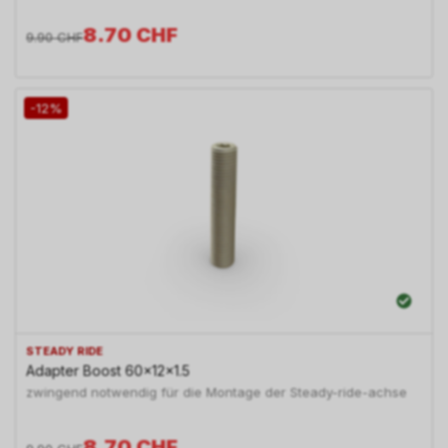
8.70
CHF
9.90
CHF
-12%
STEADY RIDE
Adapter Boost 60x12x1.5
zwingend notwendig für die Montage der Steady-ride-achse
8.70
CHF