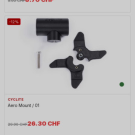
9.90
CHF
-12%
CYCLITE
Aero Mount / 01
26.30
CHF
29.90
CHF