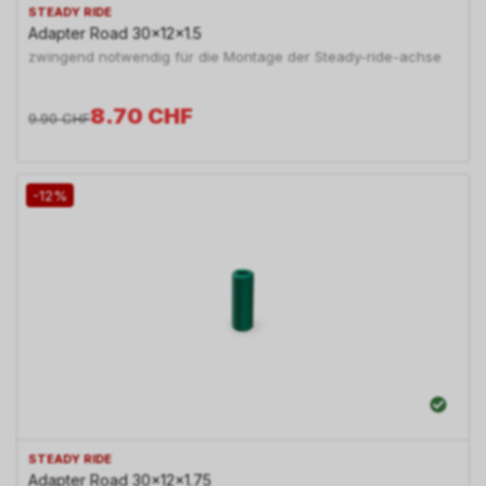
STEADY RIDE
Adapter Road 30x12x1.5
zwingend notwendig für die Montage der Steady-ride-achse
8.70
CHF
9.90
CHF
-12%
STEADY RIDE
Adapter Road 30x12x1.75