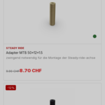
STEADY RIDE
Adapter MTB 50x12x1.5
zwingend notwendig für die Montage der Steady-ride-achse
8.70
CHF
9.90
CHF
-12%