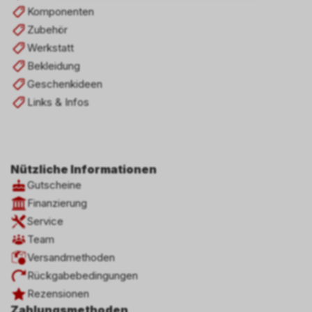
Informationen zulassen.
Komponenten
Zubehör
Werkstatt
Bekleidung
Geschenkideen
Links & Infos
Nützliche Informationen
Gutscheine
Finanzierung
Service
Team
Versandmethoden
Rückgabebedingungen
Rezensionen
Zahlungsmethoden