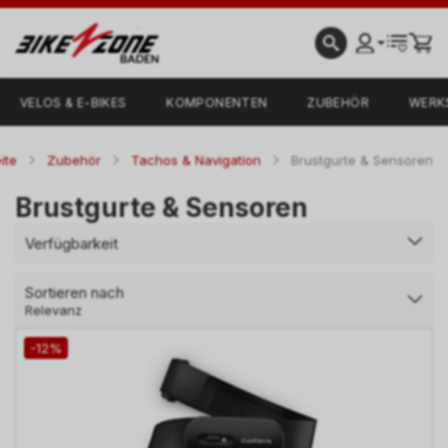
VELOS & E-BIKES
KOMPONENTEN
ZUBEHÖR
WERK
ite
Zubehör
Tachos & Navigation
Brustgurte & Sensoren
Brustgurte & Sensoren
Verfügbarkeit
Sortieren nach
Relevanz
-12%