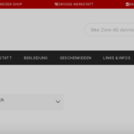
WEIZER SHOP
GROSSE WERKSTATT
KA
STATT
BEKLEIDUNG
GESCHENKIDEEN
LINKS & INFOS
ch