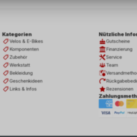
Kategorien
Nützliche Inf
Velos & E-Bikes
Gutscheine
Komponenten
Finanzierung
Zubehör
Service
Werkstatt
Team
Bekleidung
Versandmetho
Geschenkideen
Rückgabebedi
Links & Infos
Rezensionen
Zahlungsmet