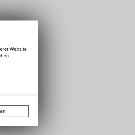
serer Website
lchen
ungen auf
ngebots,
ten
hten Sie,
rsönlichen