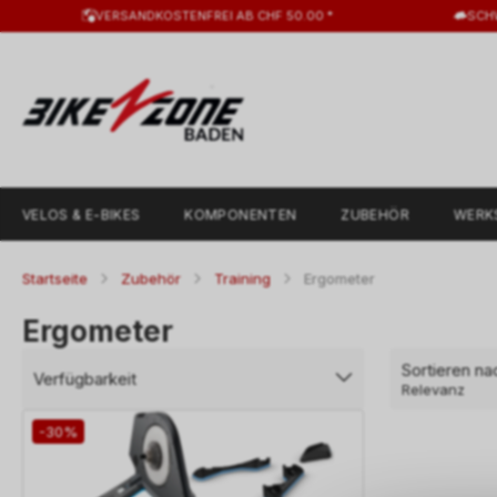
VERSANDKOSTENFREI AB CHF 50.00 *
SCH
VELOS & E-BIKES
KOMPONENTEN
ZUBEHÖR
WERK
Startseite
Zubehör
Training
Ergometer
Ergometer
Sortieren na
Verfügbarkeit
Relevanz
-30%