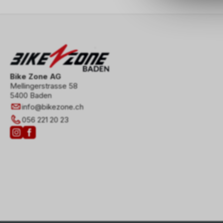
Bike Zone AG
Mellingerstrasse 58
5400 Baden
info
@
bikezone.ch
056 221 20 23