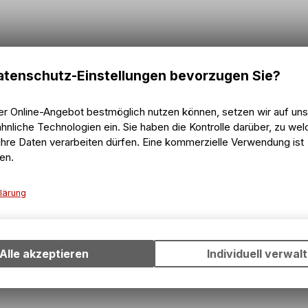
tenschutz-Einstellungen bevorzugen Sie?
er Online-Angebot bestmöglich nutzen können, setzen wir auf un
hnliche Technologien ein. Sie haben die Kontrolle darüber, zu we
hre Daten verarbeiten dürfen. Eine kommerzielle Verwendung ist
en.
lärung
Technische Funktionen
Wir erfassen und speichern bestimmte Interaktionen und Einstell
Ihrem Gerät, um die grundlegenden Funktionen unseres Online-A
Alle akzeptieren
Individuell verwal
1
von
1
Produkten
wie die Verwendung des Warenkorbs, zu ermöglichen. Bitte beac
dass die gespeicherten Daten keinerlei Rückschlüsse auf Ihre pe
Informationen zulassen.