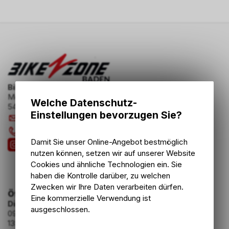
Bike Zone AG
Mellingerstrasse 58
Welche Datenschutz-
5400 Baden
Einstellungen bevorzugen Sie?
info
@
bikezone.ch
056 221 20 23
Damit Sie unser Online-Angebot bestmöglich
nutzen können, setzen wir auf unserer Website
Cookies und ähnliche Technologien ein. Sie
haben die Kontrolle darüber, zu welchen
Zwecken wir Ihre Daten verarbeiten dürfen.
Öffnungszeiten
Eine kommerzielle Verwendung ist
Dienstag - Freitag
ausgeschlossen.
09:00 - 12:00 Uhr
13:30 - 18:30 Uhr