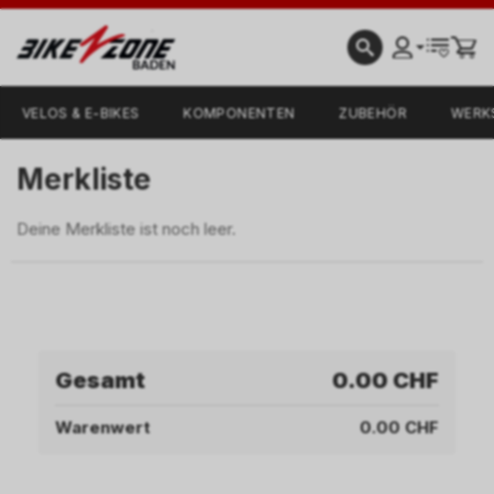
VELOS & E-BIKES
KOMPONENTEN
ZUBEHÖR
WERK
Merkliste
Deine Merkliste ist noch leer.
Gesamt
0.00 CHF
Warenwert
0.00 CHF